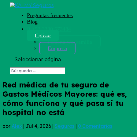
Preguntas frecuentes
Blog
+52 3330 573484
Cotizar
Persona y/o Familia
Empresa
Seleccionar página
Red médica de tu seguro de
Gastos Médicos Mayores: qué es,
cómo funciona y qué pasa si tu
hospital no está
por
Alex
|
Jul 4, 2026
|
Seguros
|
0 Comentarios