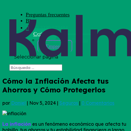
Preguntas frecuentes
Blog
+52 3330 573484
Cotizar
Persona y/o Familia
Empresa
Seleccionar página
Cómo la Inflación Afecta tus
Ahorros y Cómo Protegerlos
por
Daniel
|
Nov 5, 2024
|
Seguros
|
0 Comentarios
La inflación
es un fenómeno económico que afecta tu
bolsillo, tus ahorros y tu estabilidad financiera a largo