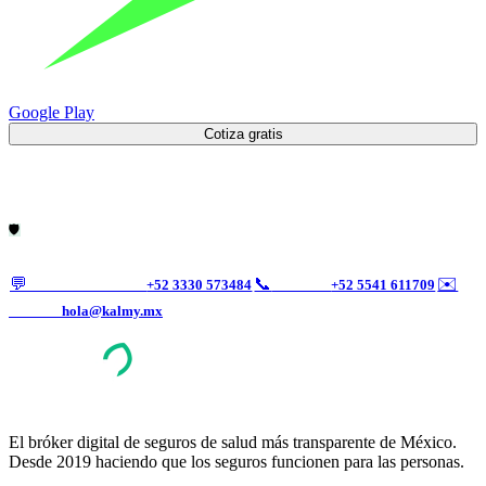
Google Play
Cotiza gratis
🛡️
💬
📞
✉️
+52 3330 573484
+52 5541 611709
WHATSAPP VENTAS
SOPORTE
hola@kalmy.mx
CORREO
El bróker digital de seguros de salud más transparente de México.
Desde 2019 haciendo que los seguros funcionen para las personas.